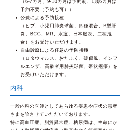
（6-7カ月、9-10カ月は予約制、1歳6カ月は
予約不要（予約も可））
公費による予防接種
（ヒブ、小児用肺炎球菌、四種混合、B型肝
炎、BCG、MR、水痘、日本脳炎、二種混
合）をお受けいただけます。
自由診療による任意の予防接種
（ロタウィルス、おたふく、破傷風、インフ
ルエンザ、高齢者用肺炎球菌、帯状疱疹）を
お受けいただけます。
内科
一般内科の医師としてあらゆる疾患や症状の患者
さまを診させていただいております。
特に高血圧症、脂質異常症、糖尿病は、生命にか