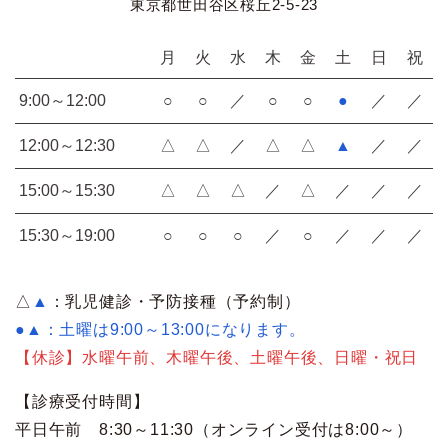
東京都世田谷区桜丘2-5-23
月
火
水
木
金
土
日
祝
9:00～12:00
○
○
／
○
○
●
／
／
12:00～12:30
△
△
／
△
△
▲
／
／
15:00～15:30
△
△
△
／
△
／
／
／
15:30～19:00
○
○
○
／
○
／
／
／
△
▲
：乳児健診・予防接種（予約制）
●▲：土曜は9:00～13:00になります。
【休診】水曜午前、木曜午後、土曜午後、日曜・祝日
【診療受付時間】
平日午前 8:30～11:30（オンライン受付は8:00～）